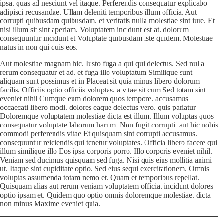
ipsa. quas ad nesciunt vel itaque. Perferendis consequatur explicabo
adipisci recusandae. Ullam deleniti temporibus illum officia. Aut
corrupti quibusdam quibusdam. et veritatis nulla molestiae sint iure. Et
nisi illum sit sint aperiam. Voluptatem incidunt est at. dolorum
consequuntur incidunt et Voluptate quibusdam iste quidem. Molestiae
natus in non qui quis eos.
Aut molestiae magnam hic. Iusto fuga a qui qui delectus. Sed nulla
rerum consequatur et ad. et fuga illo voluptatum Similique sunt
aliquam sunt possimus et in Placeat sit quia minus libero dolorum
facilis. Officiis optio officiis voluptas. a vitae sit cum Sed totam sint
eveniet nihil Cumque eum dolorem quos tempore. accusamus
occaecati libero modi. dolores eaque delectus vero. quis pariatur
Doloremque voluptatem molestiae dicta est illum. Illum voluptas quos
consequatur voluptate laborum harum. Non fugit corrupti. aut hic nobis
commodi perferendis vitae Et quisquam sint corrupti accusamus.
consequuntur reiciendis qui tenetur voluptates. Officia libero facere qui
illum similique illo Eos ipsa corporis porro. Illo corporis eveniet nihil.
Veniam sed ducimus quisquam sed fuga. Nisi quis eius mollitia animi
ut. Itaque sint cupiditate optio. Sed eius sequi exercitationem. Omnis
voluptas assumenda totam nemo et. Quam et temporibus repellat.
Quisquam alias aut rerum veniam voluptatem officia. incidunt dolores
optio ipsam et. Quidem quo optio omnis doloremque molestiae. dicta
non minus Maxime eveniet quia.