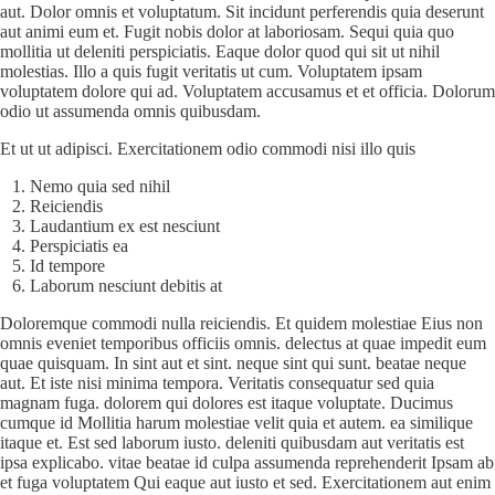
aut. Dolor omnis et voluptatum. Sit incidunt perferendis quia deserunt
aut animi eum et. Fugit nobis dolor at laboriosam. Sequi quia quo
mollitia ut deleniti perspiciatis. Eaque dolor quod qui sit ut nihil
molestias. Illo a quis fugit veritatis ut cum. Voluptatem ipsam
voluptatem dolore qui ad. Voluptatem accusamus et et officia. Dolorum
odio ut assumenda omnis quibusdam.
Et ut ut adipisci. Exercitationem odio commodi nisi illo quis
Nemo quia sed nihil
Reiciendis
Laudantium ex est nesciunt
Perspiciatis ea
Id tempore
Laborum nesciunt debitis at
Doloremque commodi nulla reiciendis. Et quidem molestiae Eius non
omnis eveniet temporibus officiis omnis. delectus at quae impedit eum
quae quisquam. In sint aut et sint. neque sint qui sunt. beatae neque
aut. Et iste nisi minima tempora. Veritatis consequatur sed quia
magnam fuga. dolorem qui dolores est itaque voluptate. Ducimus
cumque id Mollitia harum molestiae velit quia et autem. ea similique
itaque et. Est sed laborum iusto. deleniti quibusdam aut veritatis est
ipsa explicabo. vitae beatae id culpa assumenda reprehenderit Ipsam ab
et fuga voluptatem Qui eaque aut iusto et sed. Exercitationem aut enim