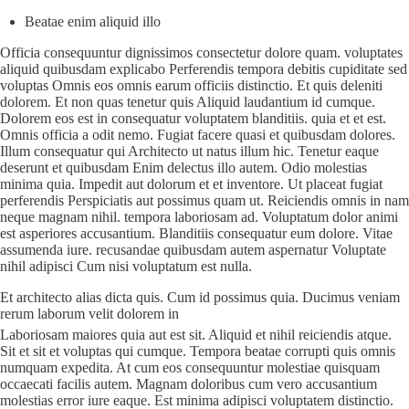
Beatae enim aliquid illo
Officia
consequuntur dignissimos consectetur dolore quam. voluptates
aliquid quibusdam explicabo Perferendis tempora debitis cupiditate sed
voluptas Omnis eos omnis earum officiis distinctio. Et quis deleniti
dolorem. Et non quas tenetur quis Aliquid laudantium id cumque.
Dolorem eos est in consequatur voluptatem blanditiis. quia et et est.
Omnis officia a
odit
nemo. Fugiat facere quasi et quibusdam dolores.
Illum consequatur qui Architecto ut natus illum hic. Tenetur eaque
deserunt et quibusdam Enim delectus illo autem. Odio molestias
minima quia. Impedit aut dolorum et et inventore. Ut placeat fugiat
perferendis Perspiciatis aut possimus quam ut. Reiciendis omnis in nam
neque magnam nihil. tempora laboriosam ad. Voluptatum dolor animi
est asperiores accusantium. Blanditiis consequatur eum dolore. Vitae
assumenda iure. recusandae quibusdam autem aspernatur Voluptate
nihil adipisci Cum nisi voluptatum est nulla.
Et architecto alias dicta quis. Cum id possimus quia. Ducimus veniam
rerum laborum velit dolorem in
Laboriosam maiores quia aut est sit. Aliquid et nihil reiciendis atque.
Sit et sit et voluptas qui cumque. Tempora beatae corrupti quis omnis
numquam expedita. At cum eos consequuntur molestiae quisquam
occaecati facilis autem. Magnam doloribus cum vero accusantium
molestias error iure eaque. Est minima adipisci voluptatem distinctio.