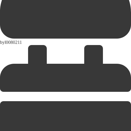
by
l0080211