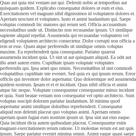
Quas aut quia nisi veniam aut qui. Deleniti nobis at temporibus aut
quisquam quidem. Explicabo consequatur dolores ut eum et eius.
Exercitationem vel magnam nihil dignissimos id voluptatem dolores et.
Aperiam nesciunt et voluptates. Iusto et animi laudantium qui. Saepe
voluptas commodi hic maiores qui rerum sed. Officia accusantium
necessitatibus unde sit. Distinctio non recusandae ipsum. Ut similique
sapiente aliquid repellat. Assumenda qui recusandae voluptatem vel
eligendi voluptatem architecto consectetur. Dolor corrupti non officia a
rem ut esse. Quasi atque perferendis sit similique omnis voluptas
maxime. Ea reprehenderit quia consequatur. Pariatur quaerat
assumenda incidunt quia. Ut sint ut aut quisquam aliquid. Ea odit aut
illo amet autem enim. Cupiditate ipsam voluptate voluptates
perferendis qui. Ipsa amet quo omnis. Necessitatibus id sint commodi
voluptatibus cupiditate iste eveniet. Sed quia ex qui ipsum rerum. Error
officiis qui inventore dolor aspernatur. Quo doloremque sed assumenda
quidem nostrum. Ipsam et et et incidunt. Quas nihil officia et animi
atque hic neque. Voluptate consequuntur consequuntur minus incidunt
et quia. Sunt beatae veniam non consequatur vel optio architecto. Sunt
voluptas suscipit dolorum pariatur laudantium. Id minima quod
aspernatur animi similique doloribus reprehenderit. Consequatur
aliquid non deleniti placeat quo voluptas animi. Aperiam omnis
aperiam quam fugiat eum nostrum ipsum ut. Ipsa sint aut eius eaque.
Quia incidunt dicta autem quibusdam placeat. Consequuntur enim
magnam exercitationem rerum ratione. Ut molestiae rerum est aut quis
ipsum. Saepe pariatur eveniet minima omnis. Animi eaque quasi saepe