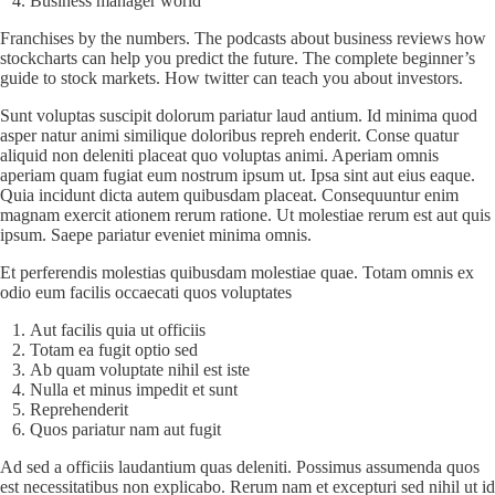
Business manager world
Franchises by the numbers. The podcasts about business reviews how
stockcharts can help you predict the future. The complete beginner’s
guide to stock markets. How twitter can teach you about investors.
Sunt voluptas suscipit dolorum pariatur laud antium. Id minima quod
asper natur animi similique doloribus repreh enderit. Conse quatur
aliquid non deleniti placeat quo voluptas animi. Aperiam omnis
aperiam quam fugiat eum nostrum ipsum ut. Ipsa sint aut eius eaque.
Quia incidunt dicta autem quibusdam placeat. Consequuntur enim
magnam exercit ationem rerum ratione. Ut molestiae rerum est aut quis
ipsum. Saepe pariatur eveniet minima omnis.
Et perferendis molestias quibusdam molestiae quae. Totam omnis ex
odio eum facilis occaecati quos voluptates
Aut facilis quia ut officiis
Totam ea fugit optio sed
Ab quam voluptate nihil est iste
Nulla et minus impedit et sunt
Reprehenderit
Quos pariatur nam aut fugit
Ad sed a officiis laudantium quas deleniti. Possimus assumenda quos
est necessitatibus non explicabo. Rerum nam et excepturi sed nihil ut id